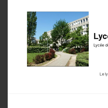
Lyc
Lycée de
Le l