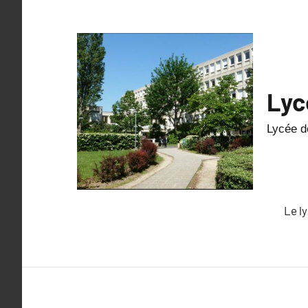
Lyc
Lycée de
Le l