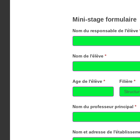
Mini-
Mini-stage formulaire
stage
Nom du responsable de l'élève
Si
formulaire
vous
êtes
Nom de l'élève
*
un
humain,
Age de l'élève
*
Filière
*
ne
remplissez
pas
Nom du professeur principal
*
ce
champ.
Nom et adresse de l'établisse