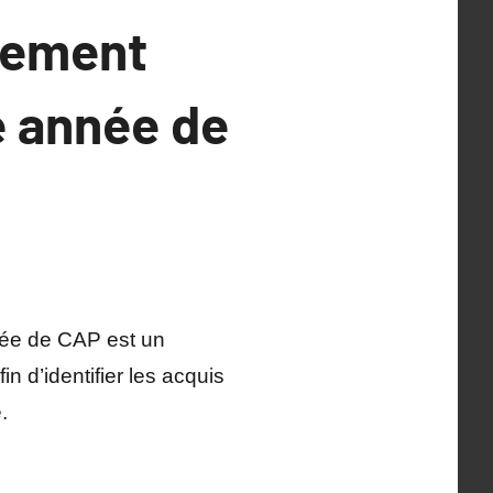
nnement
e année de
née de CAP est un
n d’identifier les acquis
.