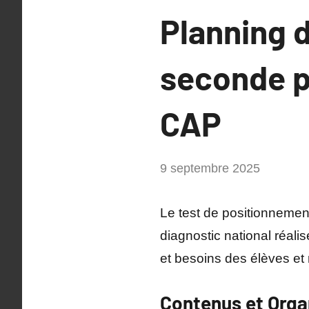
Planning 
seconde p
CAP
par
9 septembre 2025
Philippe
SUCH
Le test de positionnemen
diagnostic national réali
et besoins des élèves e
Contenus et Orga