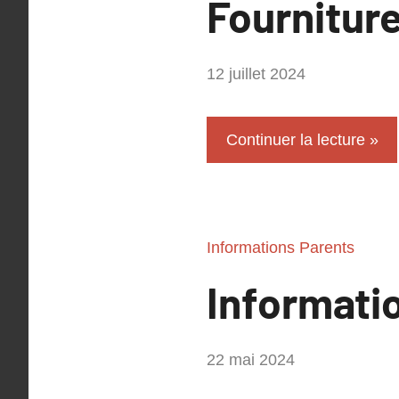
Fournitur
par
12 juillet 2024
Philippe
SUCH
Continuer la lecture
Informations Parents
Informatio
par
22 mai 2024
Adil