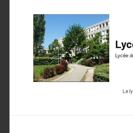
Lyc
Lycée de
Le l