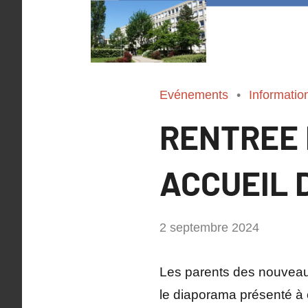
Evénements
Informatio
RENTREE 
ACCUEIL 
par
2 septembre 2024
Philippe
SUCH
Les parents des nouveaux
le diaporama présenté à 