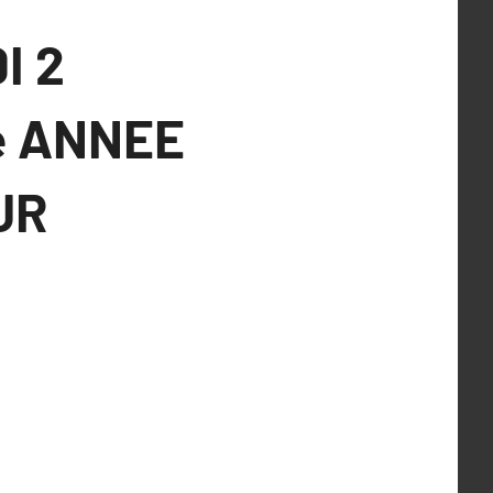
I 2
e ANNEE
UR