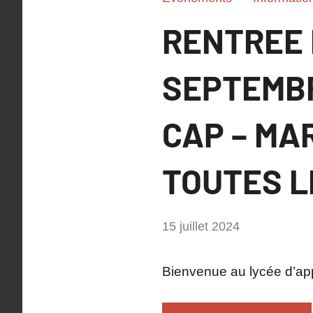
RENTREE 
SEPTEMBR
CAP – MA
TOUTES L
par
15 juillet 2024
Philippe
SUCH
Bienvenue au lycée d’app