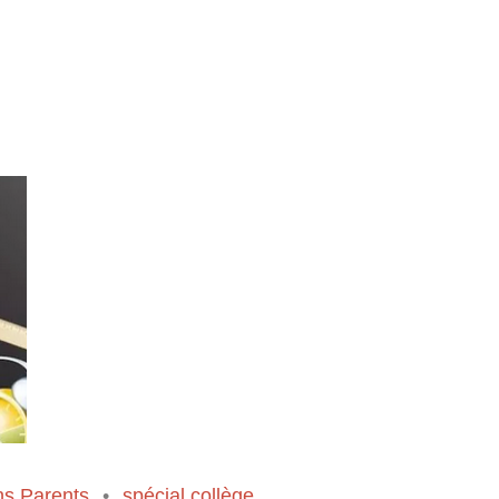
ns Parents
spécial collège